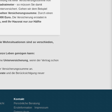
nung mit einer Versicherungssumme von
adratmeter
- so müssen Sie damit
nterversichert. Gehen wir dem Beispiel
oppelten Versicherungssumme
. Durch einen
000 Euro.
Die Versicherung erstattet in
 weil Ihr Hausrat nur zur Hälfte
ie Wohnsituationen sind so verschieden,
 ganze Leben genügen kann:
ine
Unterversicherung
, wenn der Vertrag schon
r Versicherungssumme an.
rate
und die Berücksichtigung neuer
Kontakt
icht
Persönliche Beratung
Erstinformation
Impressum
Datenschutz