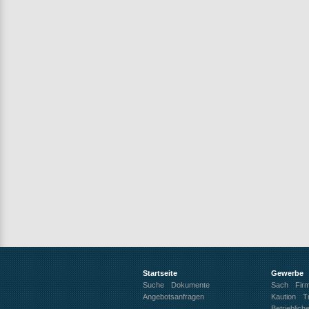
Startseite
Gewerbe
Suche
Dokumente
Sach
Fir
Angebotsanfragen
Kaution
T
Betrieblich