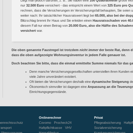
Liegt man jedoch darunter, z. B.: Sie haben eine
100 Quadratmeter
große Woh
nur
32.500 Euro
versichert - das entspricht einem Wert von
325 Euro pro Qu
rechnen, dass die Versicherungen im Versicherungsfall behaupten, Sie seien u
weiter nach: Ihr tatsächlicher Hausratswert liegt bei
65.000, also bei der d
Blitzschlag brennt Ihr Haus und Sie erleiden einen
Hausratsschaden von 40.
diesem Fall nur einen Betrag von
20.000 Euro, also die Hälfte des Schadens,
versichert
war.
Die oben genannte Faustregel ist trotzdem
nicht immer
der beste Rat, denn d
dass die oben aufgezeigte
Wohnungsinventur
in jedem Falle genauer ist.
Doch beachten Sie bitte, dass die einmal ermittelte Summe niemals für das
Denn manche Versicherungsgesellschaften unterstellen ihren Kunden e
viele Jahre unverändert existiert.
Oft bieten die Versicherungen deshalb eine
dynamische Steigerung
de
Ökonomisch sinnvoller ist dagegen eine
Anpassung an die Teuerungs
Einrichtungsgegenstände.
Onlinerechner
Privat
menrechtsschutz
Covomo
Procheck24
Pflegeabsicherung
Haftpfl
ransport
Haftpflichtkasse
VHV
Sozialversicherung
e Altersvorsorge
HanseMerkur
Krankenversicherung