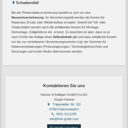
Schadensfall
Bei der Photovoltaikversicherung handelt es sich um eine
Neuwertversicherung
. Im Versicherungsfall werden die Kosten für
Reparatur, Ersatz oder Wiederaufbau erstattet. Sowohl bei Teil- oder
Totalschäden werden auch die anfallenden Kosten für Montage,
Demontage, Zollgebühren etc. ersetzt. Zu beachten ist aber, dass es je
nach Größe der Anlage einen
Selbstbehalt
gibt und dass anfallende Kosten
nur bis zur vereinbarten Versicherungssumme zzgl. der Summen für
Nebenvereinbarungen (Preissteigerungen, Technologiefortschritt) und
Deckungen auf erstes Risiko übernommen werden.
Kontaktieren Sie uns
Hacker & Kollegen GmbH+Co.KG
Jürgen Hacker
Trippstadter Str. 110
67663 Kaiserslautern
0631-3112378
info@huk-gmbh.com