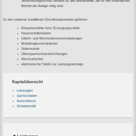
Versicherungsschutz besteht für alle Bestandteile, die für den ordentlichen
Betrieb der Anlage nötig sind.
Zu den stationär installierten Einzelkomponenten gehören:
Einspeisezähler bzw. Erzeugungszähler
Hausverteilerkästen
Gleich- und Wechselstromverkabelungen
Modultragkonstruktionen
Solarmodule
Überspannschutzeinrichtungen
Wechselrichter
elektronische Tafeln zur Leistungsanzeige
Kapitelübersicht
Leistungen
Sachschäden
Ausschlüsse
Schadensfall