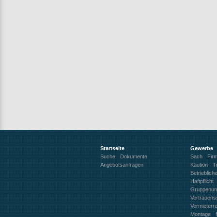
Startseite
Gewerbe
Suche
Dokumente
Sach
Fir
Angebotsanfragen
Kaution
T
Betrieblich
Haftpflicht
Gruppenunf
Vertrauen
Vermieterr
Montage