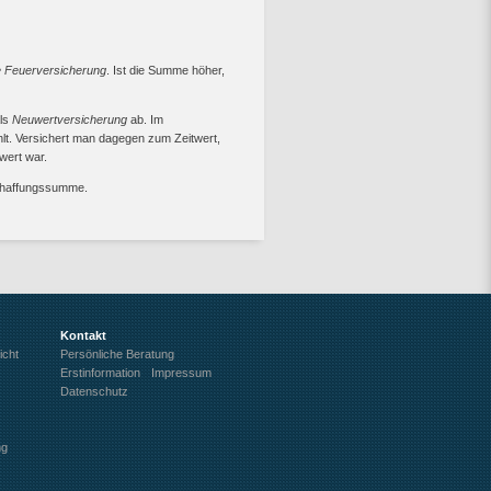
e Feuerversicherung
. Ist die Summe höher,
als
Neuwertversicherung
ab. Im
lt. Versichert man dagegen zum Zeitwert,
wert war.
schaffungssumme.
Kontakt
icht
Persönliche Beratung
Erstinformation
Impressum
Datenschutz
ng