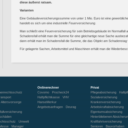
diese äußerst ratsam.
Varianten
Eine Gebäudeversicherungssumme von unter 1 Mio. Euro ist eine
gewerblich
handelt es sich um eine
industrielle Feuerversicherung
.
Man schließt eine Feuerversicherung für sein Betriebsgebäude im Normalfall 
Schadensfall erhält man die Summe für eine gleichartige neue Sache ausbezah
dann erhält man im Schadensfall die Summe, die das Objekt am Schadenstag 
Für gelagerte Sachen, Arbeitsmittel und Maschinen erhält man die Wiederbe
Onlinerechner
Privat
menrechtsschutz
Covomo
Procheck24
Pflegeabsicherung
Haftpfl
ransport
Haftpflichtkasse
VHV
Sozialversicherung
e Altersvorsorge
HanseMerkur
Krankenversicherung
Angebotsanfragen
Deurag
Arbeitskraftabsicherung
allversicherung
Eigentumsabsicherung
sschäden
Hinterbliebenen Absicheru
echtsschutz
Umwelt
Kraftfahrtversicherung
Messe
Manager
Senioren
Bauvorhaben